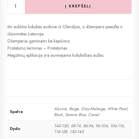
Į KREPŠELĮ
produkto
kiekis:
Širdelė
Itin aukštos kokybės audiniai iš Olandijos, o džemperis pasiūtas ir
vaikiškas
išsiuvinėtas Lietuvoje.
džemperis
Džemperiai gaminami be kapišono.
Pristatymo terminas –
Pristatymas
Megztinių aplikacija yra siuvinėjama kokybiškais siūlais.
Alyvinė, Beige, Grey-Melange, White Pearl,
Spalva
Black, Serene Blue, Camel
140-150, 68-74, 86-94, 96-104, 106-116,
Dydis
118-128, 130-140