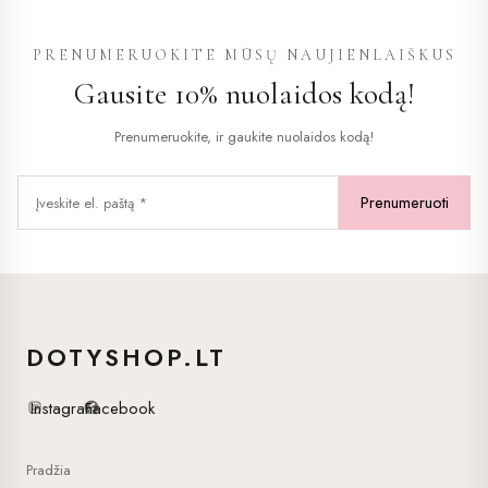
variants.
variants.
The
The
PRENUMERUOKITE MŪSŲ NAUJIENLAIŠKUS
options
options
Gausite 10% nuolaidos kodą!
may
may
be
be
Prenumeruokite, ir gaukite nuolaidos kodą!
chosen
chosen
on
on
the
the
product
product
page
page
DOTYSHOP.LT
Instagram
Facebook
Pradžia