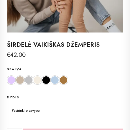
ŠIRDELĖ VAIKIŠKAS DŽEMPERIS
€
42.00
SPALVA
Alyvinė
Beige
Grey-Melange
White Pearl
Black
Serene Blue
Camel
DYDIS