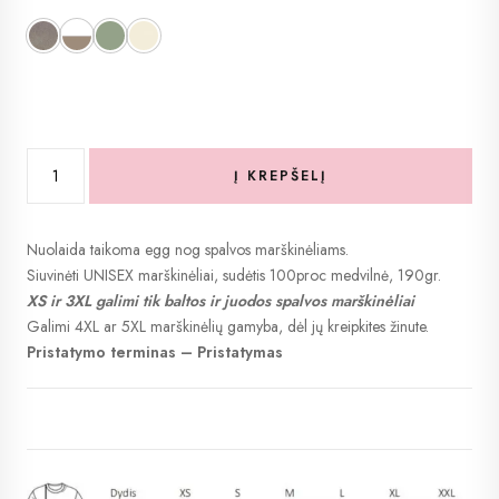
Light Grey
White with cream letters
Sea Green
Bisque
Į KREPŠELĮ
produkto
kiekis:
Močiutė
Nuolaida taikoma egg nog spalvos marškinėliams.
Marškinėliai
Siuvinėti UNISEX marškinėliai, sudėtis 100proc medvilnė, 190gr.
XS ir 3XL galimi tik baltos ir juodos spalvos marškinėliai
Galimi 4XL ar 5XL marškinėlių gamyba, dėl jų kreipkites žinute.
Pristatymo terminas –
Pristatymas