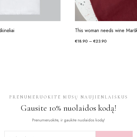
kinėliai
This woman needs wine Marški
Price
€
18.90
–
€
23.90
range:
This
€18.90
product
through
has
€23.90
multiple
variants.
The
options
PRENUMERUOKITE MŪSŲ NAUJIENLAIŠKUS
may
Gausite 10% nuolaidos kodą!
be
chosen
Prenumeruokite, ir gaukite nuolaidos kodą!
on
the