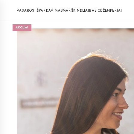
VASAROS IŠPARDAVIMAS
MARŠKINĖLIAI
BASIC
DŽEMPERIAI
AKCIJA!