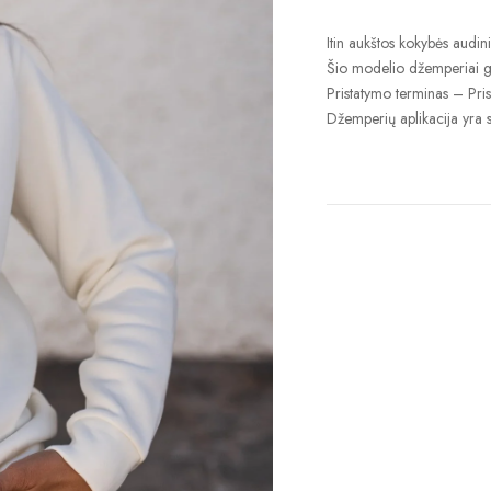
kiekis:
Mama
Itin aukštos kokybės audini
džemperis
Šio modelio džemperiai g
Pristatymo terminas –
Pri
Džemperių aplikacija yra s