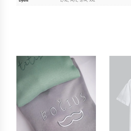
Dydis
L/XL, M/L, S/M, XXL