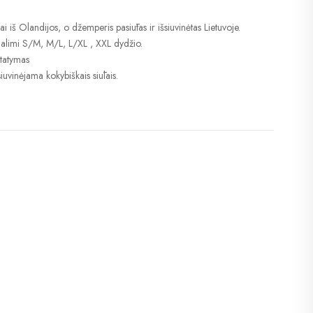
ai iš Olandijos, o džemperis pasiūtas ir išsiuvinėtas Lietuvoje.
alimi S/M, M/L, L/XL , XXL dydžio.
statymas
iuvinėjama kokybiškais siūlais.