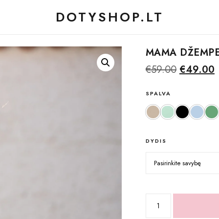
DOTYSHOP.LT
MAMA DŽEMPE
Original
C
€
59.00
€
49.00
price
p
SPALVA
was:
i
€59.00.
€
Beige
Light mint
Black
Serene
Da
DYDIS
produkto