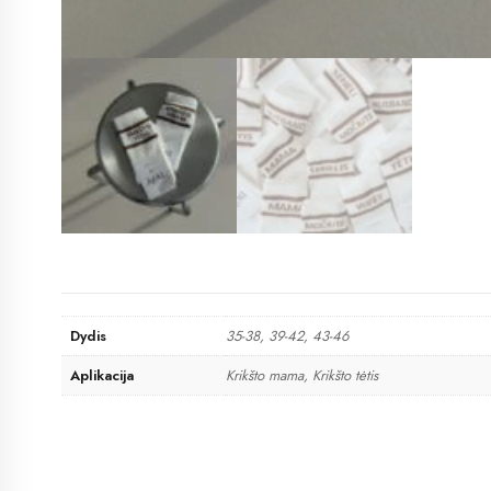
Dydis
35-38, 39-42, 43-46
Aplikacija
Krikšto mama, Krikšto tėtis