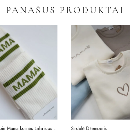
PANAŠŪS PRODUKTAI
Turime vietoje Mama kojinės žalia juostelė Milky
Širdelė Džemperis