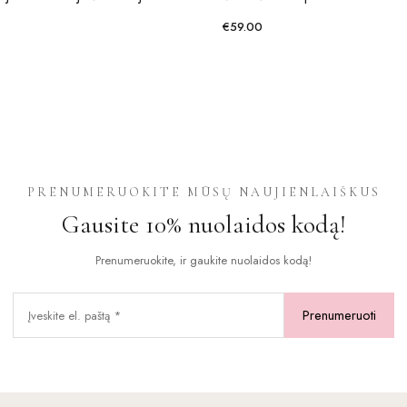
€
59.00
This
product
has
multiple
variants.
The
options
PRENUMERUOKITE MŪSŲ NAUJIENLAIŠKUS
may
Gausite 10% nuolaidos kodą!
be
chosen
Prenumeruokite, ir gaukite nuolaidos kodą!
on
the
product
page