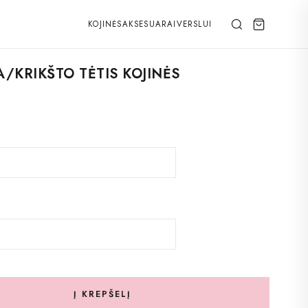
KOJINĖS
AKSESUARAI
VERSLUI
/KRIKŠTO TĖTIS KOJINĖS
Į KREPŠELĮ