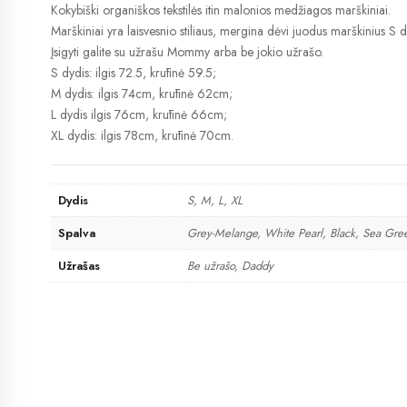
Kokybiški organiškos tekstilės itin malonios medžiagos marškiniai.
Marškiniai yra laisvesnio stiliaus, mergina dėvi juodus marškinius S 
Įsigyti galite su užrašu Mommy arba be jokio užrašo.
S dydis: ilgis 72.5, krūtinė 59.5;
M dydis: ilgis 74cm, krūtinė 62cm;
L dydis ilgis 76cm, krūtinė 66cm;
XL dydis: ilgis 78cm, krūtinė 70cm.
Dydis
S, M, L, XL
Spalva
Grey-Melange, White Pearl, Black, Sea Gre
Užrašas
Be užrašo, Daddy