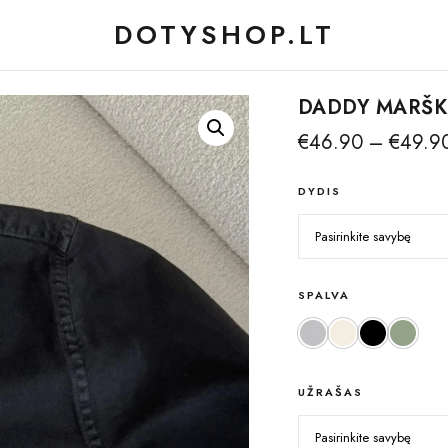
DOTYSHOP.LT
DADDY MARŠKI
€
46.90
–
€
49.9
DYDIS
SPALVA
Grey-Melange
White Pearl
Black
Sea Gr
UŽRAŠAS