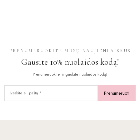
This
product
has
multiple
variants.
The
options
PRENUMERUOKITE MŪSŲ NAUJIENLAIŠKUS
may
Gausite 10% nuolaidos kodą!
be
chosen
Prenumeruokite, ir gaukite nuolaidos kodą!
on
the
product
page