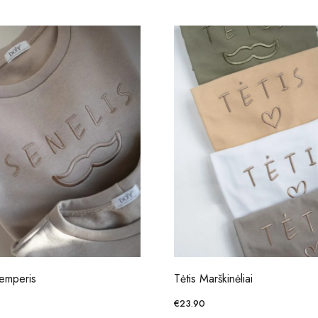
emperis
Tėtis Marškinėliai
€
23.90