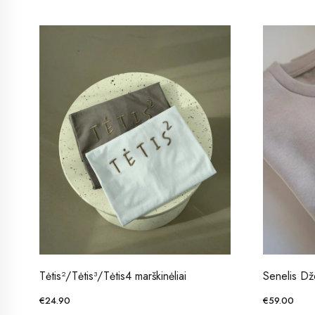
Tėtis²/Tėtis³/Tėtis4 marškinėliai
Senelis Dž
€
24.90
€
59.00