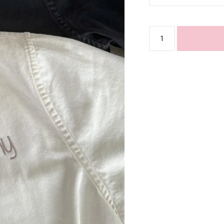
produkto
kiekis:
Daddy
marškiniai