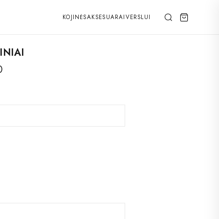
KOJINĖS
AKSESUARAI
VERSLUI
NIAI
Price
0
range:
€46.90
through
€49.90
een