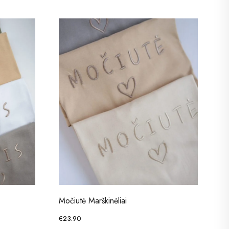
Močiutė Marškinėliai
€
23.90