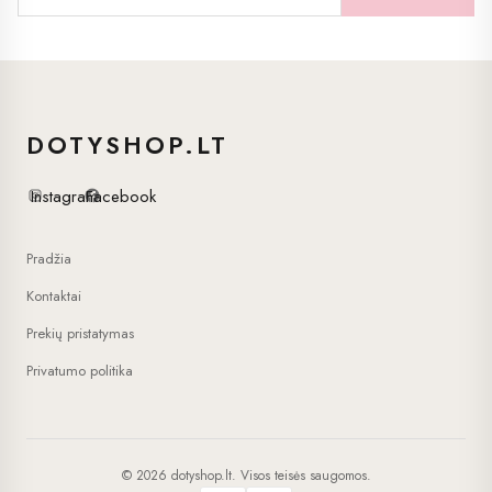
product
page
DOTYSHOP.LT
Instagram
Facebook
Pradžia
Kontaktai
Prekių pristatymas
Privatumo politika
© 2026 dotyshop.lt. Visos teisės saugomos.