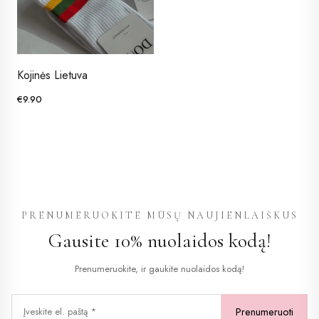
Kojinės Lietuva
€
9.90
This
product
has
multiple
variants.
The
PRENUMERUOKITE MŪSŲ NAUJIENLAIŠKUS
options
Gausite 10% nuolaidos kodą!
may
be
Prenumeruokite, ir gaukite nuolaidos kodą!
chosen
on
the